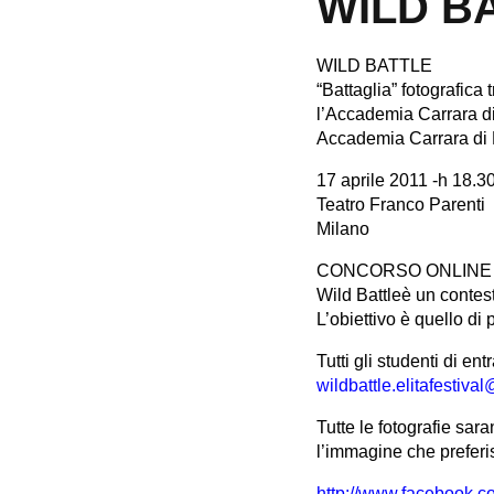
WILD B
WILD BATTLE
“Battaglia” fotografica 
l’Accademia Carrara di 
Accademia Carrara di B
17 aprile 2011 -h 18.3
Teatro Franco Parenti
Milano
CONCORSO ONLINE
Wild Battleè un contest
L’obiettivo è quello di 
Tutti gli studenti di en
wildbattle.elitafestiv
Tutte le fotografie sa
l’immagine che preferis
http://www.facebook.