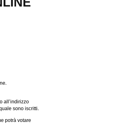
NLINE
ne.
o all’indirizzo
uale sono iscritti.
ue potrà votare