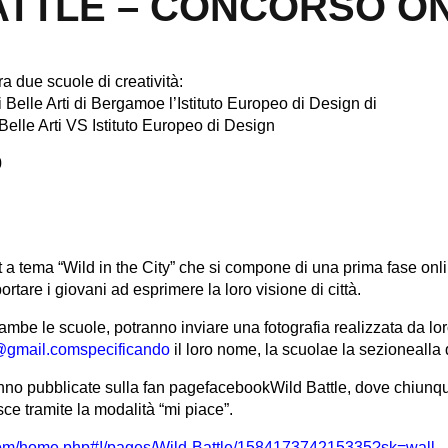
ATTLE – CONCORSO O
tra due scuole di creatività:
Belle Arti di Bergamoe l’Istituto Europeo di Design di
elle Arti VS Istituto Europeo di Design
0
 a tema “Wild in the City” che si compone di una prima fase onli
portare i giovani ad esprimere la loro visione di città.
trambe le scuole, potranno inviare una fotografia realizzata da lor
al@gmail.comspecificando
il loro nome, la scuolae la sezionealla q
ranno pubblicate sulla fan pagefacebookWild Battle, dove chiunq
ce tramite la modalità “mi piace”.
com/home.php#!/pages/Wild-Battle/158417374215335?sk=wall