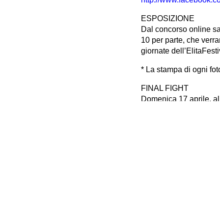
ESPOSIZIONE
Dal concorso online sar
10 per parte, che verra
giornate dell’ElitaFesti
* La stampa di ogni fot
FINAL FIGHT
Domenica 17 aprile, all
durante il quale la giuri
Il premio in palio sarà
laboratorio fotografico
Download: PDF