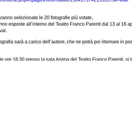
anno selezionate le 20 fotografie più votate,
nno esposte all’interno del Teatro Franco Parenti dal 13 al 16 ap
val.
ografia sarà a carico dell’autore, che ne potrà poi ritornare in p
e ore 18.30 presso la sala Anima del Teatro Franco Parenti, si te
a decreterà il vincitore.
 una mostra di 10 fotografie (quella vincente + 9 a scelta del vinc
 milanese Spazio81, e allestita all’interno della scuola avversari