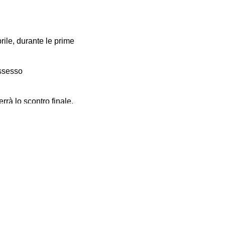
rile, durante le prime
ossesso
rrà lo scontro finale,
itore) sponsorizzata dal
a.