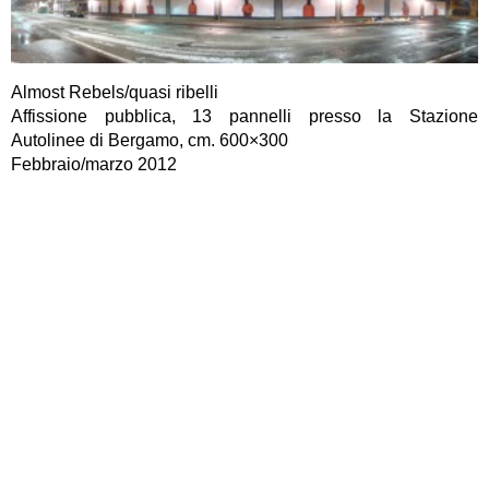
Almost Rebels/quasi ribelli
Affissione pubblica, 13 pannelli presso la Stazione
Autolinee di Bergamo, cm. 600×300
Febbraio/marzo 2012
L’iconografia del ribelle alla quale ci ha abituato la
narrazione risorgimentale è quella di giovani coraggiosi, a
tratti riottosi, che presero armi e bagagli per lanciarsi senza
indugi nell’impresa dei Mille; la ripresa recente di tali
vicende, umane e storiche, si è caratterizzata per una certa
retorica che si è intrecciata ad un interesse voyeuristico per
lo scontro di piazza, per la rivolta, dalla primavera araba alla
Grecia, dai riots di Londra a Occupy Wall Street, dalle
manifestazioni contro Putin in Russia agli scontri di Roma,
mescolando tutto in un unico calderone indistinto e dai
contorni nebulosi.
Qual’è il grado di ribellione “accettabile”? Quello lontano ed