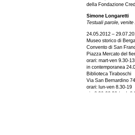
della Fondazione Cre
Simone Longaretti
Testuali parole, venite
24.05.2012 – 29.07.2
Museo storico di Berg
Convento di San Fran
Piazza Mercato del fi
orari: mart-ven 9.30-13
in contemporanea 24.
Biblioteca Tiraboschi
Via San Bernardino 7
orari: lun-ven 8.30-19
gio 8.30-22.30 / sab 8
Paolo Baraldi
Almost rebels/quasi rib
24.05.2012 – 29.07.2