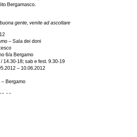
dito Bergamasco.
 buona gente, venite ad ascoltare
012
amo – Sala dei doni
cesco
eno 6/a Bergamo
 / 14.30-18; sab e fest. 9.30-19
05.2012 – 10.06.2012
4 – Bergamo
.30-18
elli
012