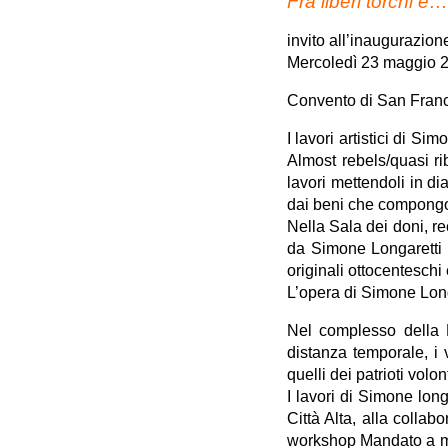
Fra liberi torchi e
invito all’inaugurazion
Mercoledì 23 maggio 2
Convento di San Franc
I lavori artistici di S
Almost rebels/quasi ri
lavori mettendoli in di
dai beni che compongono
Nella Sala dei doni, r
da Simone Longaretti p
originali ottocenteschi
L’opera di Simone Long
Nel complesso della R
distanza temporale, i 
quelli dei patrioti vol
I lavori di Simone lon
Città Alta, alla colla
workshop Mandato a me