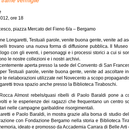
… trame vermiglie
e
012, ore 18
esco, piazza Mercato del Fieno 6/a – Bergamo
imone Longaretti, Testuali parole, venite buona gente, venite ad a
belli trovano una nuova forma di diffusione pubblica. Il Museo 
alogo con gli eventi, i personaggi e i processi storici a cui si so
 le nostre collezioni e i nostri archivi.
ecentemente aperta presso la sede del Convento di San Francesco,
er Testuali parole, venite buona gente, venite ad ascoltare in
 e le rielaborazioni utilizzate nel Novecento a scopo propagandis
aretti trova spazio anche presso la Biblioteca Tiraboschi.
occa Almost rebels/quasi ribelli di Paolo Baraldi pone a c
volti e le esperienze dei ragazzi che frequentano un centro soc
ontari nelle campagne garibaldine risorgimentali.
garetti e Paolo Baraldi, in mostra grazie alla borsa di studio 
borazione con Fondazione Bergamo nella storia e Biblioteca Tira
moria, ideato e promosso da Accademia Carrara di Belle Arti e 