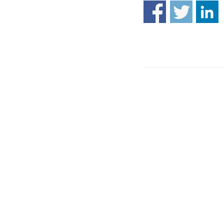
Accademi
Piazza 
24121 
Tel: +3
accademi