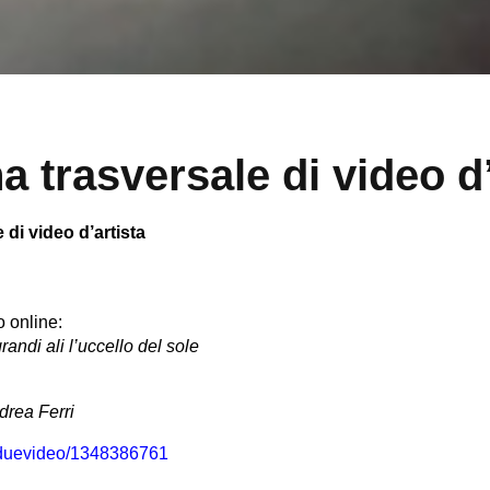
 trasversale di video d’
di video d’artista
o online:
randi ali l’uccello del sole
drea Ferri
t/duevideo/1348386761