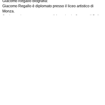
Giacomo Regallo biografia:
Giacomo Regallo è diplomato presso il liceo artistico di
Monza.
Studente al terzo anno presso l’ Accademia Carrara di Belle
Arti di Bergamo, nel corso di Nuove Tecnologie per l’ Arte.
Interessato ai nuovi media integra tecnica, pratica e teoria in
un percorso individuale per la creazione di opere audio,
video e fotografia, installazioni interattive, con l’utilizzo di
strumenti Liberi oppure Open Source.
Info:
http://www.ualuba.org
Tel. +39.339.7600450