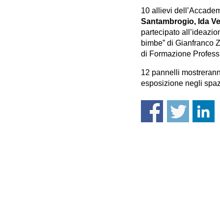
10 allievi dell’Accadem
Santambrogio, Ida Ven
partecipato all’ideazion
bimbe” di Gianfranco Za
di Formazione Profess
12 pannelli mostreranno 
esposizione negli spazi 
Accademi