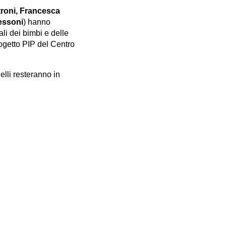
troni, Francesca
Pessoni
) hanno
ali dei bimbi e delle
rogetto PIP del Centro
elli resteranno in
Iscriviti alla nostra Newsletter