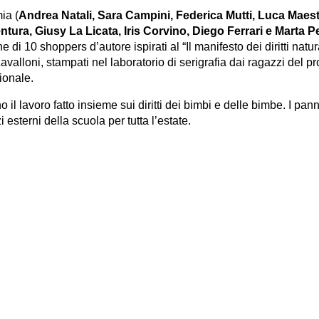
ia (
Andrea Natali, Sara Campini, Federica Mutti, Luca Maes
tura, Giusy La Licata, Iris Corvino, Diego Ferrari e Marta 
e di 10 shoppers d’autore ispirati al “Il manifesto dei diritti natur
valloni, stampati nel laboratorio di serigrafia dai ragazzi del p
ionale.
il lavoro fatto insieme sui diritti dei bimbi e delle bimbe. I pann
esterni della scuola per tutta l’estate.
a di belle arti G. Carrara
Presentazione