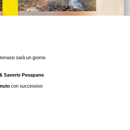
Benassi sarà un giorno
e & Saverio Pesapane
.
omuto
con successivo