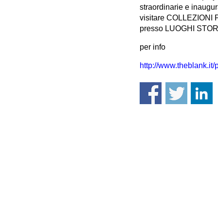
straordinarie e inau
visitare COLLEZIONI PR
presso LUOGHI STORICI
per info
http://www.theblank.it/
Accademi
Piazza 
24121 