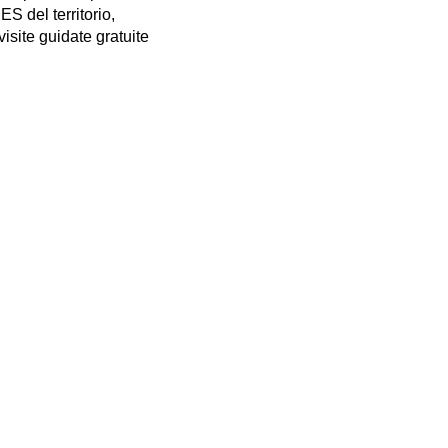
del territorio,
site guidate gratuite
Iscriviti alla nostra Newsletter
Seguici su Instagram