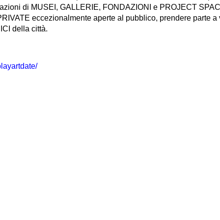
gurazioni di MUSEI, GALLERIE, FONDAZIONI e PROJECT SPACES 
IVATE eccezionalmente aperte al pubblico, prendere parte a vi
 della città.
playartdate/
a di belle arti G. Carrara
Presentazione
Giacomo Carrara, 82/d
Direttore
Bergamo
Organi