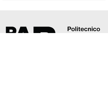
Accademia di belle arti G. Carrara
Piazza Giacomo Carrara, 82/d
24121 Bergamo
Tel: +39 035 237374
accademia@poliartibg.it
Presentazione
Direttore