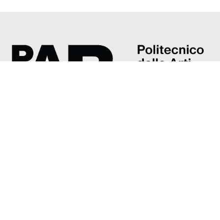
Accademia di belle arti G. Carrara
Piazza Giacomo Carrara, 82/d
24121 Bergamo
Tel: +39 035 237374
accademia@poliartibg.it
Presentazione
Direttore
Organi