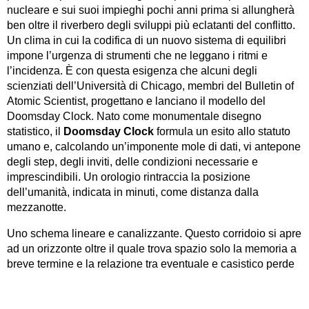
nucleare e sui suoi impieghi pochi anni prima si allungherà
ben oltre il riverbero degli sviluppi più eclatanti del conflitto.
Un clima in cui la codifica di un nuovo sistema di equilibri
impone l’urgenza di strumenti che ne leggano i ritmi e
l’incidenza. È con questa esigenza che alcuni degli
scienziati dell’Università di Chicago, membri del Bulletin of
Atomic Scientist, progettano e lanciano il modello del
Doomsday Clock. Nato come monumentale disegno
statistico, il
Doomsday Clock
formula un esito allo statuto
umano e, calcolando un’imponente mole di dati, vi antepone
degli step, degli inviti, delle condizioni necessarie e
imprescindibili. Un orologio rintraccia la posizione
dell’umanità, indicata in minuti, come distanza dalla
mezzanotte.
Uno schema lineare e canalizzante. Questo corridoio si apre
ad un orizzonte oltre il quale trova spazio solo la memoria a
breve termine e la relazione tra eventuale e casistico perde
la propria rigidità. In uno scenario nel quale pronostici e
precedenti non sono più termini affidabili, itinerari fruibili, i