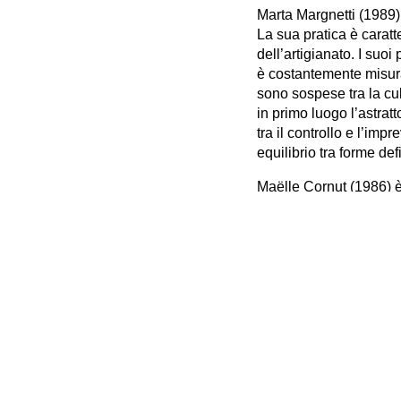
Marta Margnetti (1989)
La sua pratica è caratte
dell’artigianato. I suo
è costantemente misura
sono sospese tra la cul
in primo luogo l’astrat
tra il controllo e l’imp
equilibrio tra forme defi
Maëlle Cornut (1986) è
and Design (HEAD). Le 
Lituania.
La sua ricerca si conce
Cornut si ispira anche 
gamma di possibilità.