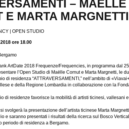
ERSAMENTI – MAËLLE
 E MARTA MARGNETTI
NCY | OPEN STUDIO
2018 ore 18.00
 Bergamo
lank ArtDate 2018 Frequenze/Frequencies, in programma dal 25
esentare l’Open Studio di Maëlle Cornut e Marta Margnetti, le du
ambio di residenza “ATTRAVERSAMENTI,” nell’ambito di «Viavai+
allese e della Regione Lombardia in collaborazione con la Fond
 di residenze favorisce la mobilità di artisti ticinesi, vallesani 
.
si svolgerà la presentazione
dell’artista ticinese Marta Margnet
io e saranno presentati i risultati della ricerca sul Bosco Vertic
uo periodo di residenza a Bergamo.