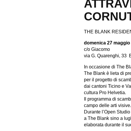
ATTRAV
CORNUT
THE BLANK RESIDE
domenica 27 maggio 
c/o Giacomo
via G. Quarenghi, 33
In occasione di The B
The Blank è lieta di pr
per il progetto di sc
dai cantoni Ticino e V
cultura Pro Helvetia.
Il programma di scambio
campo delle arti visive
Durante l’Open Studio 
a The Blank sino a lugl
elaborata durante il s