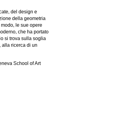
icate, del design e
fezione della geometria
o modo, le sue opere
 moderno, che ha portato
 si trova sulla soglia
 alla ricerca di un
eneva School of Art
aria, Romania e
e botanica. Maëlle
zioni e ampliare la