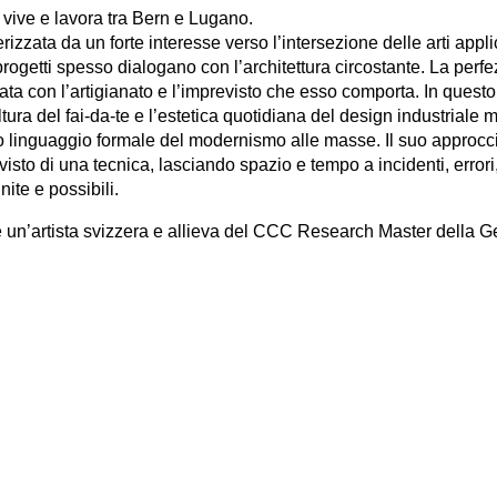
 vive e lavora tra Bern e Lugano.
rizzata da un forte interesse verso l’intersezione delle arti appl
i progetti spesso dialogano con l’architettura circostante. La per
ta con l’artigianato e l’imprevisto che esso comporta. In quest
tura del fai-da-te e l’estetica quotidiana del design industriale
to linguaggio formale del modernismo alle masse. Il suo approccio
revisto di una tecnica, lasciando spazio e tempo a incidenti, errori,
nite e possibili.
 un’artista svizzera e allieva del CCC Research Master della G
sue opere sono state esposte in Svizzera, Italia, Grecia, Bulg
ntra sui concetti relativi a studi di genere, sociologia, biologia 
agli universi mutuati dalla fantascienza per ricreare nuove narra