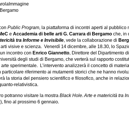
arolaImmagine
 Bergamo
 con
Public Program
, la piattaforma di incontri aperti al pubblico 
MeC
e
Accademia di belle arti G. Carrara di Bergamo
che, in 
ericità tra Informe e Invisibile
, vede la collaborazione di
Ber
a arti visive e scienza. Venerdì 14 dicembre, alle 18.30, lo Spa
un incontro con
Enrico Giannetto
, Direttore del Dipartimento di
versità degli studi di Bergamo, che verterà sul rapporto costitu
e arte sperimentale. L’intervento analizzerà il concetto di materia
particolare riferimento ai mutamenti storici che ne hanno rivolu
la storia del pensiero scientifico e filosofico, anche in relazione
quanto-relativistica.
tro potranno visitare la mostra
Black Hole. Arte e matericità tra In
0), fino al prossimo 6 gennaio.