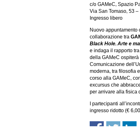
c/o GAMeC, Spazio P
Via San Tomaso, 53 –
Ingresso libero
Nuovo appuntamento
collaborazione tra
GA
Black Hole. Arte e mat
e indaga il rapporto tr
della GAMeC ospiterà 
Comunicazione dell’Uni
moderna, tra filosofia 
corso alla GAMeC, con 
excursus che abbraccerà 
per arrivare alla fisica 
I partecipanti all’incon
ingresso ridotto (€ 6,0