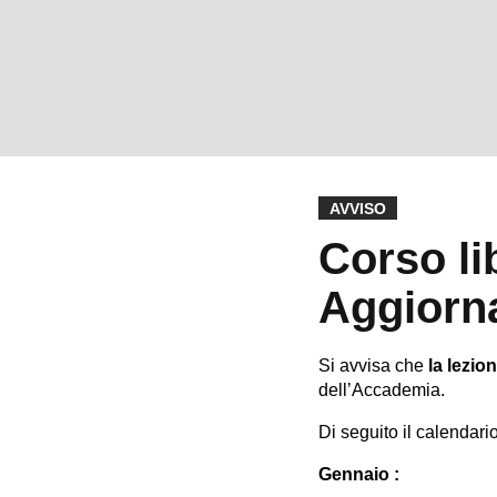
AVVISO
Corso lib
Aggiorna
Si avvisa che
la lezio
dell’Accademia.
Di seguito il calendari
Gennaio :