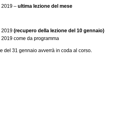
o 2019 –
ultima lezione del mese
o 2019
(recupero della lezione del 10 gennaio)
io 2019 come da programma
ne del 31 gennaio avverrà in coda al corso.
a di belle arti G. Carrara
Presentazione