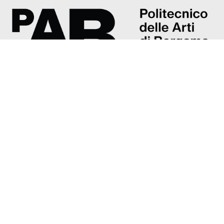
Accademia di belle arti G. Carrara
Piazza Giacomo Carrara, 82/d
24121 Bergamo
Tel: +39 035 237374
accademia@poliartibg.it
Presentazione
Direttore
Organi
Ammissioni
Insegnamenti e programmi
Staff e docenti