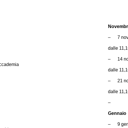
Novembr
– 7 nov
dalle 11,
– 14 no
ccademia
dalle 11,
– 21 no
dalle 11,
–
Gennaio
– 9 genn