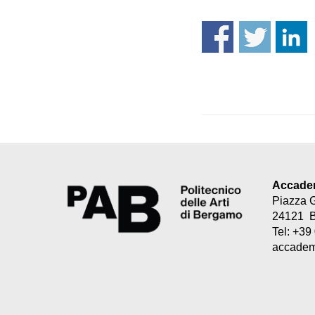
Accademi
Piazza 
24121 
Tel: +3
accademi