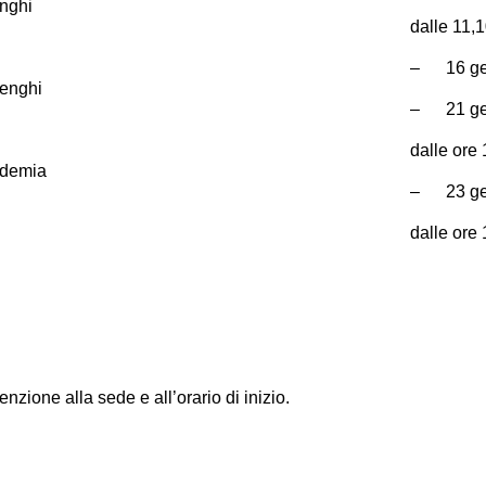
nghi
dalle 11,
– 16 gen
enghi
– 21 gen
dalle ore
demia
– 23 gen
dalle ore
enzione alla sede e all’orario di inizio.