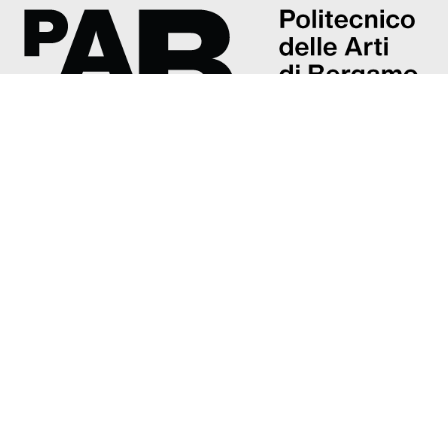
Accademia di belle arti G. Carrara
Piazza Giacomo Carrara, 82/d
24121 Bergamo
Tel: +39 035 237374
accademia@poliartibg.it
Presentazione
Direttore
Organi
Ammissioni
Insegnamenti e programmi
Staff e docenti