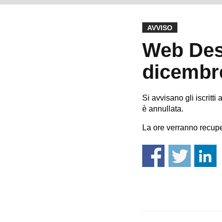
AVVISO
Web Desi
dicembre
Si avvisano gli iscritti 
è annullata.
La ore verranno recupe