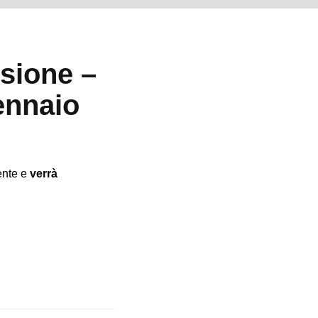
isione –
ennaio
ente e
verrà