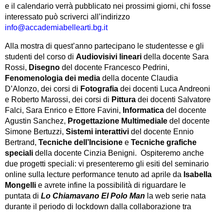
e il calendario verrà pubblicato nei prossimi giorni, chi fosse
interessato può scriverci all’indirizzo
info@accademiabellearti.bg.it
Alla mostra di quest’anno partecipano le studentesse e gli
studenti del corso di
Audiovisivi lineari
della docente Sara
Rossi,
Disegno
del docente Francesco Pedrini,
Fenomenologia dei media
della docente Claudia
D’Alonzo, dei corsi di
Fotografia
dei docenti Luca Andreoni
e Roberto Marossi, dei corsi di
Pittura
dei docenti Salvatore
Falci, Sara Enrico e Ettore Favini,
Informatica
del docente
Agustin Sanchez,
Progettazione Multimediale
del docente
Simone Bertuzzi,
Sistemi interattivi
del docente Ennio
Bertrand,
Tecniche dell’Incisione
e
Tecniche grafiche
speciali
della docente Cinzia Benigni. Ospiteremo anche
due progetti speciali: vi presenteremo gli esiti del seminario
online sulla lecture performance tenuto ad aprile da
Isabella
Mongelli
e avrete infine la possibilità di riguardare le
puntata di
Lo Chiamavano El Polo Man
la web serie nata
durante il periodo di lockdown dalla collaborazione tra
Tomaso Pirotta (giovane filmaker e nostro diplomato), il