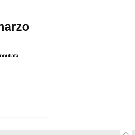
 marzo
nnullata