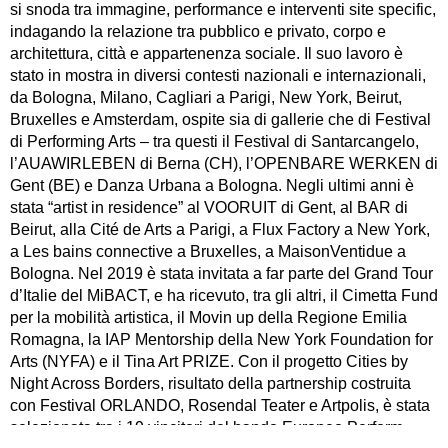
si snoda tra immagine, performance e interventi site specific,
indagando la relazione tra pubblico e privato, corpo e
architettura, città e appartenenza sociale. Il suo lavoro è
stato in mostra in diversi contesti nazionali e internazionali,
da Bologna, Milano, Cagliari a Parigi, New York, Beirut,
Bruxelles e Amsterdam, ospite sia di gallerie che di Festival
di Performing Arts – tra questi il Festival di Santarcangelo,
l’AUAWIRLEBEN di Berna (CH), l’OPENBARE WERKEN di
Gent (BE) e Danza Urbana a Bologna. Negli ultimi anni è
stata “artist in residence” al VOORUIT di Gent, al BAR di
Beirut, alla Cité de Arts a Parigi, a Flux Factory a New York,
a Les bains connective a Bruxelles, a MaisonVentidue a
Bologna. Nel 2019 è stata invitata a far parte del Grand Tour
d’Italie del MiBACT, e ha ricevuto, tra gli altri, il Cimetta Fund
per la mobilità artistica, il Movin up della Regione Emilia
Romagna, la IAP Mentorship della New York Foundation for
Arts (NYFA) e il Tina Art PRIZE. Con il progetto Cities by
Night Across Borders, risultato della partnership costruita
con Festival ORLANDO, Rosendal Teater e Artpolis, è stata
selezionata tra i 19 vincitori del bando Europeo Perform