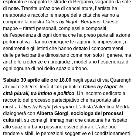
esplorato e mappato le strade di Bergamo, vagando da sole
di notte. Tramite un’azione di cancellature, l’artista ha
rielaborato e raccolto le mappe della città che vanno a
comporre la mostra
Cities by Night | Bergamo
. Queste
mappe – ritratti personali, complessi e compositi,
dell’esperienza di ogni donna che ha preso parte all’azione
performativa – fanno emergere le ragioni, le impressioni, i
sentimenti e gli istinti che hanno dettato i comportamenti
delle partecipanti e dimostrano come non solo il genere, ma
anche le credenze e i pregiudizi, modellano l’esperienza di
ogni ognunə di noi dello spazio urbano.
Sabato 30 aprile alle ore 18.00
negli spazi di via Quarenghi
al civico 33c/d si terrà il talk pubblico
Cities by Night: le
città plurali, tra intimo e politico
.
Un incontro dedicato al
racconto del processo partecipativo che ha portato alla
mostra
Cities by Night | Bergamo
. L’artista Valentina Medda
dialogherà con
Alberta Giorgi, sociologa dei processi
culturali
, su come gli immaginari che ciascunə ha rispetto
allo spazio urbano possano essere plurali. L’arte può
rendere visibili le percezioni soggettive e i condizionamenti