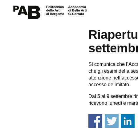
AVVISO
Riapertu
settemb
Si comunica che l’Acca
che gli esami della se
attenzione nell’access
accesso delimitato.
Dal 5 al 9 settembre ri
ricevono lunedì e marte