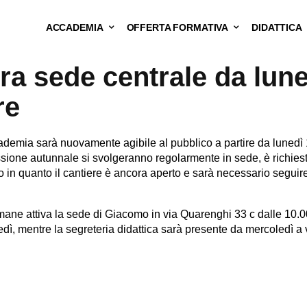
ACCADEMIA
OFFERTA FORMATIVA
DIDATTICA
ra sede centrale da lune
re
demia sarà nuovamente agibile al pubblico a partire da lunedì
ssione autunnale si svolgeranno regolarmente in sede, è richiest
o in quanto il cantiere è ancora aperto e sarà necessario seguir
mane attiva la sede di Giacomo in via Quarenghi 33 c dalle 10.00 
dì, mentre la segreteria didattica sarà presente da mercoledì a 