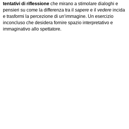
tentativi di riflessione
che mirano a stimolare dialoghi e
pensieri su come la differenza tra il
sapere
e il
vedere
incida
e trasformi la percezione di un‘immagine. Un esercizio
inconcluso che desidera fornire spazio interpretativo e
immaginativo allo spettatore.
giacomo@abagcarrara.it
www.accademiabellearti.bg.it