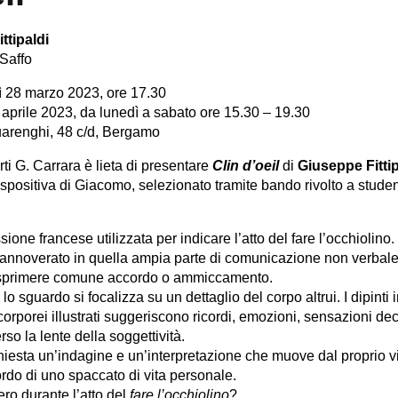
ttipaldi
 Saffo
ì 28 marzo 2023, ore 17.30
 aprile 2023, da lunedì a sabato ore 15.30 – 19.30
uarenghi, 48 c/d, Bergamo
ti G. Carrara è lieta di presentare
Clin d’oeil
di
Giuseppe Fittip
spositiva di Giacomo, selezionato tramite bando rivolto a studen
ione francese utilizzata per indicare l’atto del fare l’occhiolino.
annoverato in quella ampia parte di comunicazione non verbale
 esprimere comune accordo o ammiccamento.
 lo sguardo si focalizza su un dettaglio del corpo altrui. I dipinti 
gli corporei illustrati suggeriscono ricordi, emozioni, sensazioni de
so la lente della soggettività.
hiesta un’indagine e un’interpretazione che muove dal proprio vi
ordo di uno spaccato di vita personale.
o durante l’atto del
fare l’occhiolino
?