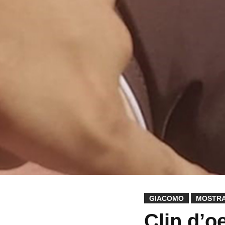
GIACOMO
MOSTR
Clin d’oe