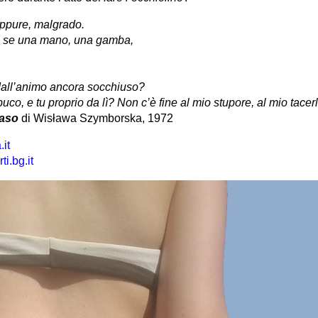
eppure, malgrado.
 se una mano, una gamba,
dall’animo ancora socchiuso?
uco, e tu proprio da lì? Non c’è fine al mio stupore, al mio tacerl
aso
di Wisława Szymborska, 1972
it
i.bg.it