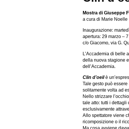
Mostra di Giuseppe Fi
a cura di Marie Noelle
Inaugurazione: marted
apertura: 29 marzo – 7
c/o Giacomo, via G. Q
L’Accademia di belle ar
della nuova stagione e
dell’Accademia.
Clin d’oeil
è un’espress
Tale gesto può essere 
solitamente volta ad
Nello strizzare l’occhio
tale atto: tutti i detta
esclusivamente attraver
Allo spettatore viene c
ricomposizione o il ric
Ma cosa avviene davver