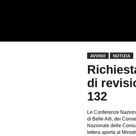
AVVISO
NOTIZIA
Richiest
di revis
132
Le Conferenze Nazional
di Belle Arti, dei Cons
Nazionale delle Consu
lettera aperta al Minis