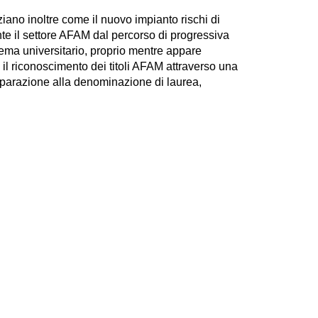
ano inoltre come il nuovo impianto rischi di
nte il settore AFAM dal percorso di progressiva
tema universitario, proprio mentre appare
il riconoscimento dei titoli AFAM attraverso una
uiparazione alla denominazione di laurea,
ntire agli studenti una piena spendibilità dei
o.
 priorità del sistema AFAM, finanziamento delle
to degli organici, reclutamento, edilizia e
i, richiedono interventi strutturali e
Conferenze chiedono il ritiro del testo e
 un confronto istituzionale con il Ministero,
zione di una riforma condivisa, rispettosa dei
 dell’autonomia delle istituzioni e della
e le componenti della comunità accademica.