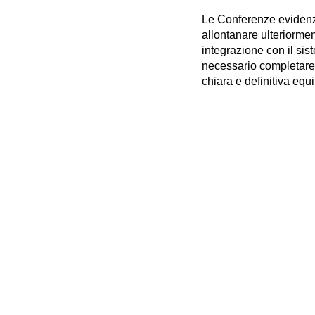
Le Conferenze evidenzi
allontanare ulteriorme
integrazione con il sis
necessario completare 
chiara e definitiva eq
indispensabile per gara
titoli in Italia e all’ester
Secondo i firmatari, le
istituzioni, rafforzamen
riconoscimento dei titol
condivisi.
Per queste ragioni, le 
l’apertura immediata di
finalizzato alla costru
principi costituzionali,
rappresentanza di tutt