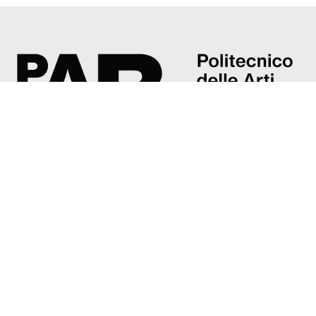
Accademia di belle arti G. Carrara
Piazza Giacomo Carrara, 82/d
24121 Bergamo
Tel: +39 035 237374
accademia@poliartibg.it
Presentazione
Direttore
Organi
Ammissioni