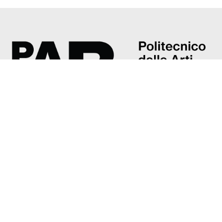
Accademia di belle arti G. Carrara
Piazza Giacomo Carrara, 82/d
24121 Bergamo
Tel: +39 035 237374
accademia@poliartibg.it
Presentazione
Direttore
Organi