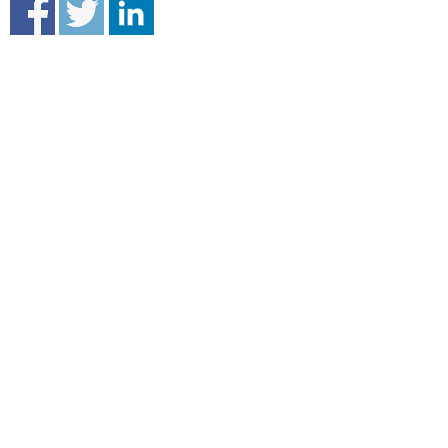
DISEGNO
FOTOGRAFIA
MOSTRA
PITTURA
Accademia di belle arti G. Carrara
Piazza Giacomo Carrara, 82/d