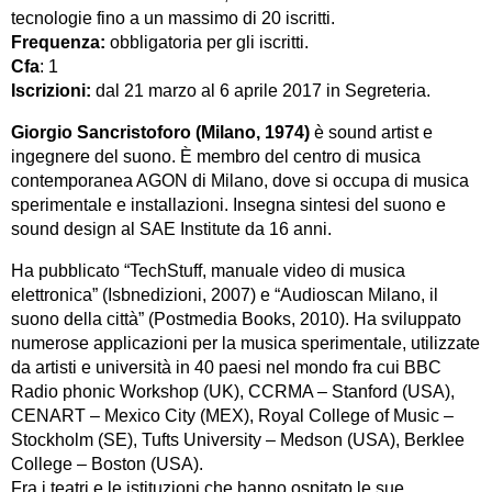
tecnologie fino a un massimo di 20 iscritti.
Frequenza:
obbligatoria per gli iscritti.
Cfa
: 1
Iscrizioni:
dal 21 marzo al 6 aprile 2017 in Segreteria.
Giorgio Sancristoforo (Milano, 1974)
è sound artist e
ingegnere del suono. È membro del centro di musica
contemporanea AGON di Milano, dove si occupa di musica
sperimentale e installazioni. Insegna sintesi del suono e
sound design al SAE Institute da 16 anni.
Ha pubblicato “TechStuff, manuale video di musica
elettronica” (Isbnedizioni, 2007) e “Audioscan Milano, il
suono della città” (Postmedia Books, 2010). Ha sviluppato
numerose applicazioni per la musica sperimentale, utilizzate
da artisti e università in 40 paesi nel mondo fra cui BBC
Radio phonic Workshop (UK), CCRMA – Stanford (USA),
CENART – Mexico City (MEX), Royal College of Music –
Stockholm (SE), Tufts University – Medson (USA), Berklee
College – Boston (USA).
Fra i teatri e le istituzioni che hanno ospitato le sue