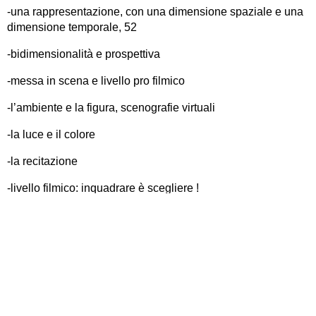
-una rappresentazione, con una dimensione spaziale e una
dimensione temporale, 52
-bidimensionalità e prospettiva
-messa in scena e livello pro filmico
-l’ambiente e la figura, scenografie virtuali
-la luce e il colore
-la recitazione
-livello filmico: inquadrare è scegliere !
-il formato dell’inquadratura e i formati cinematografici e
digitali
-piani e campi
-il primo piano
-il punto di vista visivo