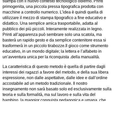
stampa con il nuovo contesto tecnologico odierno. Printi
primogenita, una piccola pressa tipografica prodotta con
macchine a controllo numerico. L’idea è quindi quella di
utilizzare il mezzo di stampa tipografico a fine educativo e
didattico. Una semplice amica trasportabile, adatta al
pubblico dei più piccoli. Interamente realizzata in legno.
Printi all’apparenza può sembrare solo una scatola, ma
basterà un rapido gesto e da semplice contenitore essa si
trasformerà in un piccolo tirabozze.Il gioco come strumento
educativo, in un mondo digitale; la lettera e l’alfabeto in
un’avventura unica per la riconquista .della manualità.
La caratteristica di questo metodo è quella di partire dagli
interessi dei ragazzi a favore del metodo, e della sua libera
espressione, non dalle aspettative, dalle idee e dall’ordine
accostabile ad un metodo tradizionale. Il nostro
insegnamento non sarà basato solo ed esclusivamente sulla
teoria e sulla formalità, ma sul lavoro e sulla vita del
bambino, la maggior conquista pedagogica e umana, che
influenzerà il suo processo di apprendimento e di relazione
con l’altro, un’avventura quindi, che non può non