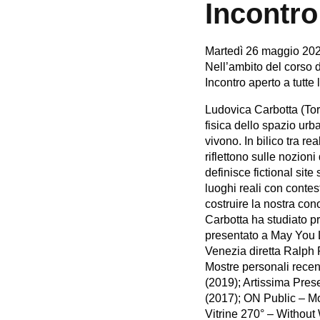
Incontro
Martedì 26 maggio 202
Nell’ambito del corso d
Incontro aperto a tutte 
Ludovica Carbotta (Tori
fisica dello spazio urb
vivono. In bilico tra re
riflettono sulle nozion
definisce fictional site
luoghi reali con conte
costruire la nostra co
Carbotta ha studiato pr
presentato a May You L
Venezia diretta Ralph 
Mostre personali rec
(2019); Artissima Pres
(2017); ON Public – Mo
Vitrine 270° – Without