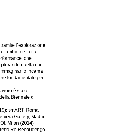
 tramite l’esplorazione
n l’ambiente in cui
performance, che
 esplorando quella che
ri immaginari o incarna
lore fondamentale per
lavoro è stato
della Biennale di
019); smART, Roma
ervera Gallery, Madrid
Of, Milan (2014);
andretto Re Rebaudengo