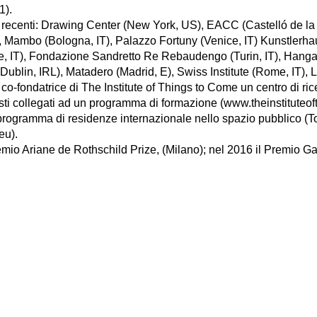
1).
ve recenti: Drawing Center (New York, US), EACC (Castelló de la
, Mambo (Bologna, IT), Palazzo Fortuny (Venice, IT) Kunstlerh
T), Fondazione Sandretto Re Rebaudengo (Turin, IT), Hangar 
ublin, IRL), Matadero (Madrid, E), Swiss Institute (Rome, IT), 
 co-fondatrice di The Institute of Things to Come un centro di ric
tisti collegati ad un programma di formazione (www.theinstitute
rogramma di residenze internazionale nello spazio pubblico (To
eu).
remio Ariane de Rothschild Prize, (Milano); nel 2016 il Premio G
ional Fellowship Gasworks,(Londra), e la Menzione Speciale per 
el 2017 è ricercatrice presso la Jan Van Eyck Academie, a Ma
l New York Prize, ISCP/Columbia University.
ri corsi possono scrivere a tutor@accademiabellearti.bg.it per rice