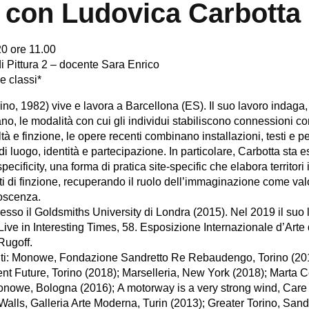
 con Ludovica Carbotta
0 ore 11.00
i Pittura 2 – docente Sara Enrico
le classi*
no, 1982) vive e lavora a Barcellona (ES). Il suo lavoro indaga,
ano, le modalità con cui gli individui stabiliscono connessioni co
altà e finzione, le opere recenti combinano installazioni, testi e 
i di luogo, identità e partecipazione. In particolare, Carbotta sta
 specificity, una forma di pratica site-specific che elabora territo
sti di finzione, recuperando il ruolo dell’immaginazione come va
noscenza.
esso il Goldsmiths University di Londra (2015). Nel 2019 il suo 
ive in Interesting Times, 58. Esposizione Internazionale d’Arte 
Rugoff.
enti: Monowe, Fondazione Sandretto Re Rebaudengo, Torino (2
ent Future, Torino (2018); Marselleria, New York (2018); Marta C
nowe, Bologna (2016); A motorway is a very strong wind, Care 
 Walls, Galleria Arte Moderna, Turin (2013); Greater Torino, S