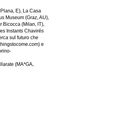
 Plana, E), La Casa
aus Museum (Graz, AU),
Bicocca (Milan, IT),
Les Instants Chavirés
erca sul futuro che
ofthingstocome.com) e
rino-
allarate (MA*GA,
il Premio ITALIA,
astricht (Olanda),e
vere le credenziali di