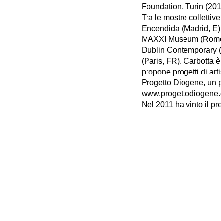
Foundation, Turin (201
Tra le mostre colletti
Encendida (Madrid, E)
MAXXI Museum (Rome, I
Dublin Contemporary (D
(Paris, FR). Carbotta è
propone progetti di ar
Progetto Diogene, un p
www.progettodiogene.
Nel 2011 ha vinto il p
Gallarate),la Internat
Museo MAXXI, (Roma).N
nel 2018 vincitrice de
*Gli studenti degli alt
accesso all’incontro.