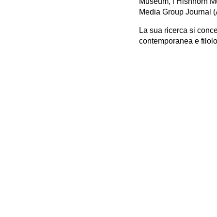
Museum, l’Hishhorn Mu
Media Group Journal (A
La sua ricerca si conce
contemporanea e filolog