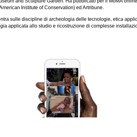
seum and Sculpture Garden. Ha pubblicato per il MoMA online
merican Institute of Conservation) ed Artribune.
ntra sulle discipline di archeologia delle tecnologie, etica applic
ia applicata allo studio e ricostruzione di complesse installazio