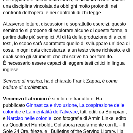
una disciplina vincolata da obblighi molto profondi: nei
confronti dell’opera, e nei confronti di chi legge.
Attraverso letture, discussioni e soprattutto esercizi, questo
seminario si propone di esplorare alcune di queste forme, a
partire dalle più semplici. Al di là della produzione di alcuni
testi, lo scopo sarà soprattutto quello di sviluppare un’idea di
cosa, in ogni data circostanza, a un testo viene richiesto, e di
quali sono gli strumenti che chi scrive ha per fornirlo.
È necessario essere capaci di leggere testi critici in lingua
inglese.
Scrivere di musica
, ha dichiarato Frank Zappa,
è come
ballare di architettura.
Vincenzo Latronico
è scrittore e traduttore. Ha
pubblicato
Ginnastica e rivoluzione
,
La cospirazione delle
colombe
e
La mentalità dell’alveare
, tutti editi da Bompiani,
e
Narciso nelle colonie
, con fotografie di Armin Linke, edito
da Quodlibet Humboldt. Collabora regolarmente con IL – Il
Sole 24 Ore, frieze, e i Bulletins of the Serving Library. Ha