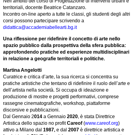
Nell’ambito del corso di Progettazione di interventi urbani e
territoriali, docente Beatrice Catanzaro.
Incontro on-line aperto a tutte le classi, gli studenti degli altri
corsi possono partecipare scrivendo a
didattica@accademiabellearti.
bg.it
Una riflessione per ridefinire il concetto di arte nello
spazio pubblico dalla prospettiva della sfera pubblica:
approfondendo pratiche ed esperienze multidisciplinari
in relazione a geografie territoriali e politiche.
Martina Angelotti
Curatrice e critica d’arte, la sua ricerca si concentra su
pratiche artistiche che tentano di ridefinire il ruolo dell’arte e
dell’artista nella società. Si occupa di ideazione e
produzione di mostre e progetti performativi, comprese
rassegne cinematografiche, workshop, piattaforme
discorsive e pubblicazioni.
Dal Gennaio 2
014
a Gennaio
2020
, è stata Direttrice
Artistica dello spazio no profit
Careof
(
www.careof.org
)
attivo a Milano dal
1987,
e dal
2007
è direttrice artistica e