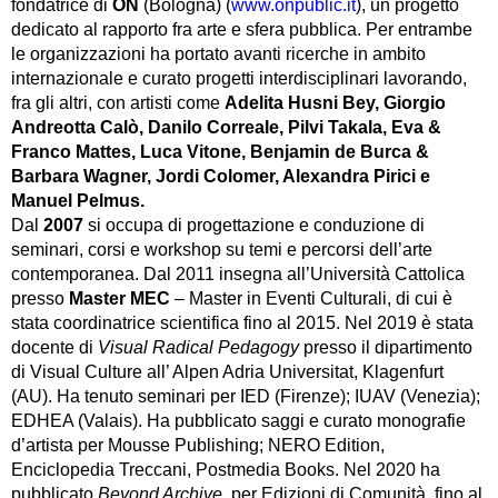
fondatrice di
ON
(Bologna) (
www.onpublic.it
), un progetto
dedicato al rapporto fra arte e sfera pubblica. Per entrambe
le organizzazioni ha portato avanti ricerche in ambito
internazionale e curato progetti interdisciplinari lavorando,
fra gli altri, con artisti come
Adelita Husni Bey, Giorgio
Andreotta Calò, Danilo Correale, Pilvi Takala, Eva &
Franco Mattes, Luca Vitone,
Benjamin de Burca &
Barbara Wagner,
Jordi Colomer, Alexandra Pirici e
Manuel Pelmus.
Dal
2007
si occupa di progettazione e conduzione di
seminari, corsi e workshop su temi e percorsi dell’arte
contemporanea. Dal 2011 insegna all’Università Cattolica
presso
Master MEC
– Master in Eventi Culturali, di cui è
stata coordinatrice scientifica fino al 2015. Nel 2019 è stata
docente di
Visual Radical Pedagogy
presso il dipartimento
di Visual Culture all’ Alpen Adria Universitat, Klagenfurt
(AU). Ha tenuto seminari per IED (Firenze); IUAV (Venezia);
EDHEA (Valais). Ha pubblicato saggi e curato monografie
d’artista per Mousse Publishing; NERO Edition,
Enciclopedia Treccani, Postmedia Books. Nel 2020 ha
pubblicato
Beyond Archive
, per Edizioni di Comunità. fino al