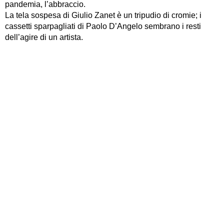
pandemia, l’abbraccio.
La tela sospesa di Giulio Zanet è un tripudio di cromie; i
cassetti sparpagliati di Paolo D’Angelo sembrano i resti
dell’agire di un artista.
Più trasognate le piccole sculture di Toni Zuccheri, i cui
colori tenui e le dimensioni ridotte contrastano con l’incisiva
presenza scenica delle altre opere.
In questa condizione di convivenza, le opere formano un
racconto composito, una chimera sia nel senso di un corpo
multiforme sia nell’accezione di utopia.
*
I Sensibili
di
Lorenzo Lunghi
, è stata esposta in occasione
della
Quadriennale d’arte 2020 di Roma
e prodotta per
Accademibac,
premio promosso dal
MiBACT
– Direzione
Generale Creatività Contemporanea e Rigenerazione
Urbana.. L’opera è entrata a far parte del patrimonio artistico
dell’Accademia di belle arti G. Carrara e viene presentata
per la prima volta alla città in una versione riadattata agli
spazi dell’Ex Ateneo.
Scarica il programma completo di ArtDate