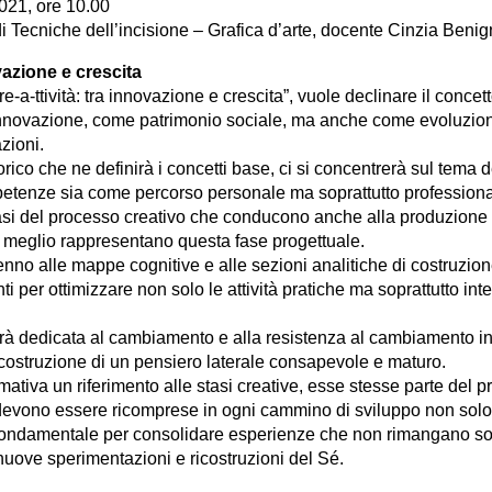
021, ore 10.00
i Tecniche dell’incisione – Grafica d’arte, docente Cinzia Benig
ovazione e crescita
re-a-ttività: tra innovazione e crescita”, vuole declinare il concett
innovazione, come patrimonio sociale, ma anche come evoluzio
azioni.
rico che ne definirà i concetti base, ci si concentrerà sul tema 
etenze sia come percorso personale ma soprattutto professiona
fasi del processo creativo che conducono anche alla produzione a
he meglio rappresentano questa fase progettuale.
o alle mappe cognitive e alle sezioni analitiche di costruzione
per ottimizzare non solo le attività pratiche ma soprattutto intel
à dedicata al cambiamento e alla resistenza al cambiamento in 
 costruzione di un pensiero laterale consapevole e maturo.
ativa un riferimento alle stasi creative, esse stesse parte del p
devono essere ricomprese in ogni cammino di sviluppo non solo 
ondamentale per consolidare esperienze che non rimangano 
nuove sperimentazioni e ricostruzioni del Sé.