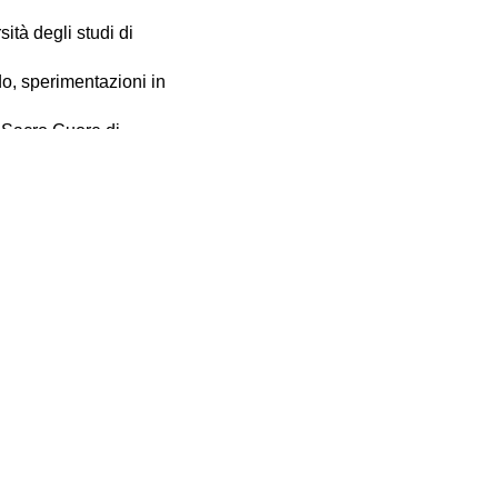
ità degli studi di
do, sperimentazioni in
l Sacro Cuore di
.
Iscriviti alla nostra Newsletter