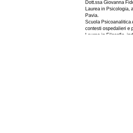
Dott.ssa Giovanna Fid
Laurea in Psicologia, a
Pavia.
Scuola Psicoanalitica 
contesti ospedalieri e p
Laurea in Filosofia, in
Milano.
Iscritta all’albo profes
Accademi