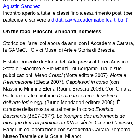
Agustín Sanchez
Incontro aperto a tutte le classi fino a esaurimento posti (per
partecipare scrivere a
didattica@accademiabellearti.bg.it
)
On the road. Pitocchi, viandanti, homeless.
Storico dell’arte, collabora da anni con l’Accademia Carrara,
la GAMeC, i Civici Musei di Arte e Storia di Brescia.
È stato Docente di Storia dell’Arte presso il Liceo Artistico
Statale “Giacomo e Pio Manzù” di Bergamo. Tra le sue
pubblicazioni:
Mario Cresci
(Motta editore 2007),
Morte e
Resurrezione
(Electa 2007),
Capolavori in corso
(con
Massimo Minini e Elena Ragni, Brescia 2008). Con Chiara
Gatti ha curato il volume
Dentro la cornice. Il sistema
dell’arte ieri e oggi
(Bruno Mondadori editore 2008). È
curatore della mostra attualmente in corso
Evaristo
Baschenis (1617-1677). Le triomphe des instruments de
musique dans la peinture du XVIIe siècle,
Galerie Canesso,
Parigi (in collaborazione con Accademia Carrara Bergamo,
Museo Teatrale della Scala, Milano)