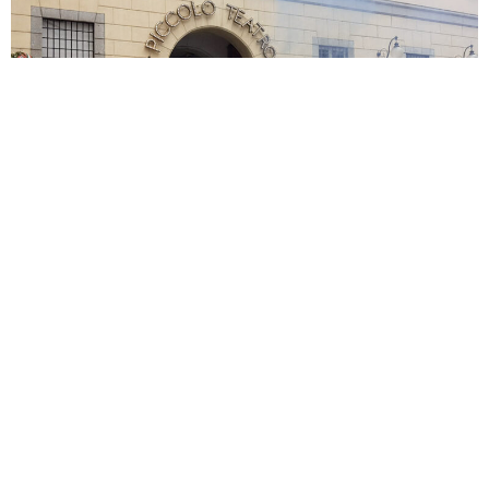
AWI, Azione di apertura del 30/04/2021, Ph. Gilda Panizza