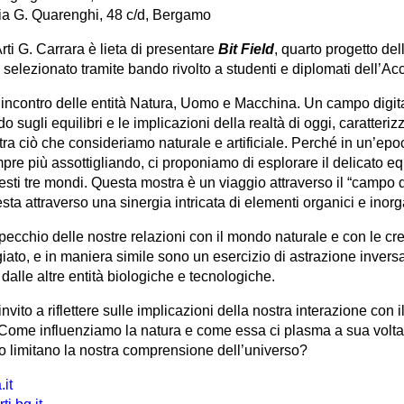
ia G. Quarenghi, 48 c/d, Bergamo
ti G. Carrara è lieta di presentare
Bit Field
, quarto progetto de
 selezionato tramite bando rivolto a studenti e diplomati dell’A
i incontro delle entità Natura, Uomo e Macchina. Un campo digitale
sugli equilibri e le implicazioni della realtà di oggi, caratteriz
tra ciò che consideriamo naturale e artificiale. Perché in un’epoc
mpre più assottigliando, ci proponiamo di esplorare il delicato e
sti tre mondi. Questa mostra è un viaggio attraverso il “campo di
esta attraverso una sinergia intricata di elementi organici e inorg
cchio delle nostre relazioni con il mondo naturale e con le creaz
iato, e in maniera simile sono un esercizio di astrazione invers
dalle altre entità biologiche e tecnologiche.
nvito a riflettere sulle implicazioni della nostra interazione con 
 Come influenziamo la natura e come essa ci plasma a sua volt
 limitano la nostra comprensione dell’universo?
it