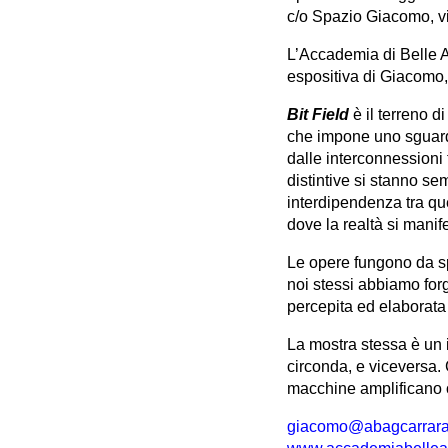
c/o Spazio Giacomo, v
L’Accademia di Belle Ar
espositiva di Giacomo,
Bit Field
è il terreno d
che impone uno sguardo 
dalle interconnessioni 
distintive si stanno se
interdipendenza tra que
dove la realtà si manif
Le opere fungono da spe
noi stessi abbiamo forg
percepita ed elaborata 
La mostra stessa è un i
circonda, e viceversa.
macchine amplificano o
giacomo@abagcarrara.