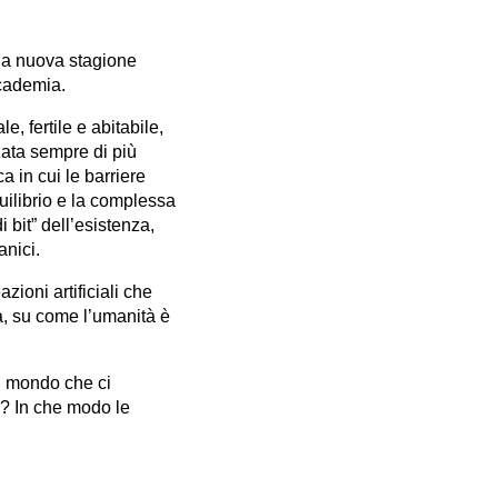
lla nuova stagione
ccademia.
, fertile e abitabile,
zata sempre di più
a in cui le barriere
quilibrio e la complessa
 bit” dell’esistenza,
anici.
ioni artificiali che
a, su come l’umanità è
il mondo che ci
a? In che modo le