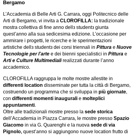
Bergamo
L’Accademia di Belle Arti G. Carrara, oggi Politecnico delle
Arti di Bergamo, vi invita a
CLOROFILLA:
la tradizionale
mostra collettiva di fine anno dellз studentз giunta
quest’anno alla sua sedicesima edizione. L’occasione per
ammirare i progetti, le ricerche e le sperimentazioni
artistiche dellз studentз dei corsi triennali in
Pittura
e
Nuove
Tecnologie per l’arte
e dei bienni specialistici in
Pittura
e
Arti e Culture Multimediali
realizzati durante l’anno
accademico.
CLOROFILLA raggruppa le molte mostre allestite in
differenti location
disseminate per tutta la città di Bergamo,
costruendo un programma che si sviluppa in
più giornate
,
con
differenti momenti inaugurali
e
molteplici
appuntamenti
.
Oltre alle tradizionali mostre presso la
sede storica
dell’Accademia in Piazza Carrara, le mostre presso
Spazio
Giacomo
in via G. Quarenghi e la nuova
sede di via
Pignolo,
quest’anno si aggiungono nuove location frutto di