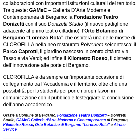
collaborazioni con importanti istituzioni culturali del territorio.
Tra queste:
GAMeC
– Galleria D’Arte Moderna e
Contemporanea di Bergamo; la
Fondazione Teatro
Donizetti
con il suo
Donizetti Studio
(il nuovo padiglione
adiacente al primo teatro cittadino); l’
Orto Botanico di
Bergamo “Lorenzo Rota”
che ospiterà una delle mostre di
CLOROFILLA nella neo restaurata
Polveriera
seicentesca; il
Parco Caprotti
, il giardino nascosto in centro città tra via
Tasso e via Verdi; ed infine il
Kilometro Rosso
, il distretto
dell’innovazione alle porte di Bergamo.
CLOROFILLA è da sempre un’importante occasione di
collegamento tra l’Accademia e il territorio, oltre che una
possibilità per lз studentз per porre i propri lavori in
comunicazione con il pubblico e festeggiare la conclusione
dell’anno accademico.
Grazie a Comune di Bergamo,
Fondazione Teatro Donizetti
– Donizetti
Studio,
GAMeC Galleria d’Arte Moderna e Contemporanea
di Bergamo,
Kilometro Rosso
,
Orto Botanico di Bergamo “Lorenzo Rota”
e
Airone
Service