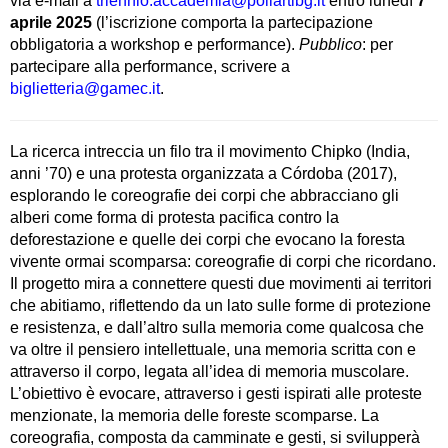
via e-mail a
triennio.accademia@poliartibg.it
entro lunedì
7
aprile 2025
(l’iscrizione comporta la partecipazione
obbligatoria a workshop e performance).
Pubblico
: per
partecipare alla performance, scrivere a
biglietteria@gamec.it
.
La ricerca intreccia un filo tra il movimento Chipko (India,
anni ’70) e una protesta organizzata a Córdoba (2017),
esplorando le coreografie dei corpi che abbracciano gli
alberi come forma di protesta pacifica contro la
deforestazione e quelle dei corpi che evocano la foresta
vivente ormai scomparsa: coreografie di corpi che ricordano.
Il progetto mira a connettere questi due movimenti ai territori
che abitiamo, riflettendo da un lato sulle forme di protezione
e resistenza, e dall’altro sulla memoria come qualcosa che
va oltre il pensiero intellettuale, una memoria scritta con e
attraverso il corpo, legata all’idea di memoria muscolare.
L’obiettivo è evocare, attraverso i gesti ispirati alle proteste
menzionate, la memoria delle foreste scomparse. La
coreografia, composta da camminate e gesti, si svilupperà