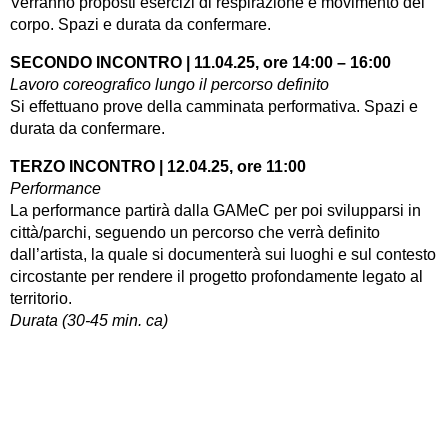
Verranno proposti esercizi di respirazione e movimento del
corpo. Spazi e durata da confermare.
SECONDO INCONTRO | 11.04.25, ore 14:00 – 16:00
Lavoro coreografico lungo il percorso definito
Si effettuano prove della camminata performativa. Spazi e
durata da confermare.
TERZO INCONTRO | 12.04.25, ore 11:00
Performance
La performance partirà dalla GAMeC per poi svilupparsi in
città/parchi, seguendo un percorso che verrà definito
dall’artista, la quale si documenterà sui luoghi e sul contesto
circostante per rendere il progetto profondamente legato al
territorio.
Durata (30-45 min. ca)
Valentina Viviani
è un’artista e curatrice argentina, il cui
lavoro esplora modi di incarnare il pensiero delle piante ed
entrare in una profonda coesistenza con diversi spazi intesi