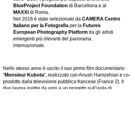
BlueProject Foundation
di Barcellona e al
MAXXI
di Roma.
Nel 2018 è stato selezionato da
CAMERA Centro
Italiano per la Fotografia
per la
Futures
European Photography Platform
tra gli artisti
emergenti più rilevanti del panorama
internazionale.
Nello stesso anno è uscito il suo primo film documentario
“
Monsieur Kubota
”, realizzato con Anush Hamzehian e co-
prodotto dalla televisione pubblica francese (France 2). Il
duo lavora inoltre da anni a un progetto sull’isola di
Yonaguni che ha dato vita all’installazione video-fotografica
“L’Isola”
presentata in anteprima al
Festival Fotografia
Europea
di Reggio Emilia e a un film documentario dal
titolo
“Yonaguni”
che è stato selezionato in numerosi
festival europei e distribuito nei principali cinema
giapponesi.