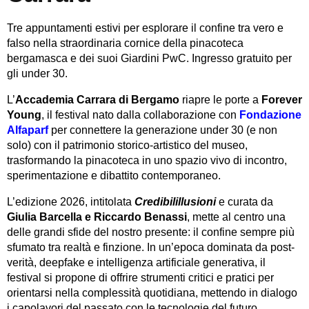
Tre appuntamenti estivi per esplorare il confine tra vero e
falso nella straordinaria cornice della pinacoteca
bergamasca e dei suoi Giardini PwC. Ingresso gratuito per
gli under 30.
L’
Accademia Carrara di Bergamo
riapre le porte a
Forever
Young
, il festival nato dalla collaborazione con
Fondazione
Alfaparf
per connettere la generazione under 30 (e non
solo) con il patrimonio storico-artistico del museo,
trasformando la pinacoteca in uno spazio vivo di incontro,
sperimentazione e dibattito contemporaneo.
L’edizione 2026, intitolata
Credibilillusioni
e curata da
Giulia Barcella e Riccardo Benassi
, mette al centro una
delle grandi sfide del nostro presente: il confine sempre più
sfumato tra realtà e finzione. In un’epoca dominata da post-
verità, deepfake e intelligenza artificiale generativa, il
festival si propone di offrire strumenti critici e pratici per
orientarsi nella complessità quotidiana, mettendo in dialogo
i capolavori del passato con le tecnologie del futuro.