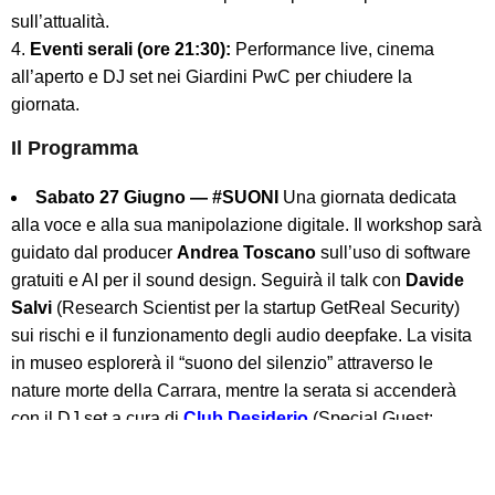
sull’attualità.
Eventi serali (ore 21:30):
Performance live, cinema
all’aperto e DJ set nei Giardini PwC per chiudere la
giornata.
Il Programma
Sabato 27 Giugno — #SUONI
Una giornata dedicata
alla voce e alla sua manipolazione digitale. Il workshop sarà
guidato dal producer
Andrea Toscano
sull’uso di software
gratuiti e AI per il sound design. Seguirà il talk con
Davide
Salvi
(Research Scientist per la startup GetReal Security)
sui rischi e il funzionamento degli audio deepfake. La visita
in museo esplorerà il “suono del silenzio” attraverso le
nature morte della Carrara, mentre la serata si accenderà
con il DJ set a cura di
Club Desiderio
(Special Guest:
Camilla PNK
| Opening: srmrtna).
Sabato 25 Luglio — #IMMAGINI
Focus sulla cultura