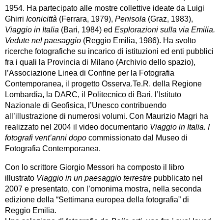
1954. Ha partecipato alle mostre collettive ideate da Luigi
Ghirri
Iconicittà
(Ferrara, 1979),
Penisola
(Graz, 1983),
Viaggio in Italia
(Bari, 1984) ed
Esplorazioni sulla via Emilia.
Vedute nel paesaggio
(Reggio Emilia, 1986). Ha svolto
ricerche fotografiche su incarico di istituzioni ed enti pubblici
fra i quali la Provincia di Milano (Archivio dello spazio),
l’Associazione Linea di Confine per la Fotografia
Contemporanea, il progetto Osserva.Te.R. della Regione
Lombardia, la DARC, il Politecnico di Bari, l’Istituto
Nazionale di Geofisica, l’Unesco contribuendo
all’illustrazione di numerosi volumi. Con Maurizio Magri ha
realizzato nel 2004 il video documentario
Viaggio in Italia. I
fotografi vent’anni dopo
commissionato dal Museo di
Fotografia Contemporanea.
Con lo scrittore Giorgio Messori ha composto il libro
illustrato
Viaggio in un paesaggio terrestre
pubblicato nel
2007 e presentato, con l’omonima mostra, nella seconda
edizione della “Settimana europea della fotografia” di
Reggio Emilia.