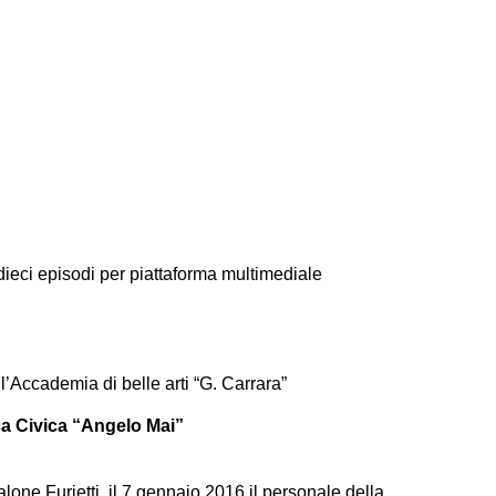
ieci episodi per piattaforma multimediale
l’Accademia di belle arti “G. Carrara”
teca Civica “Angelo Mai”
alone Furietti, il 7 gennaio 2016 il personale della