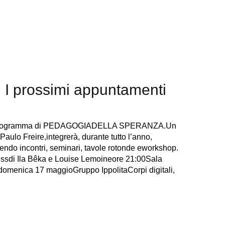
 I prossimi appuntamenti
del programma di PEDAGOGIADELLA SPERANZA.Un
Paulo Freire,integrerà, durante tutto l’anno,
nendo incontri, seminari, tavole rotonde eworkshop.
essdi Ila Bêka e Louise Lemoineore 21:00Sala
mdomenica 17 maggioGruppo IppolitaCorpi digitali,