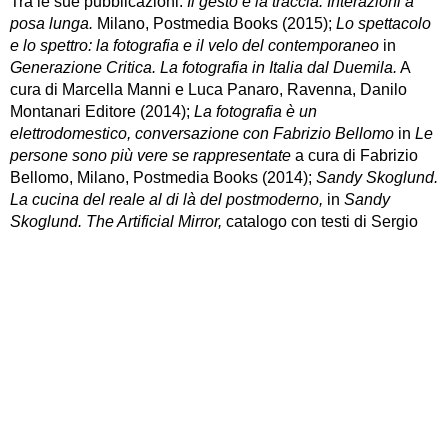
Tra le sue pubblicazioni:
Il gesto e la traccia. Interazioni a
posa lunga.
Milano, Postmedia Books (2015);
Lo spettacolo
e lo spettro: la fotografia e il velo del contemporaneo
in
Generazione Critica. La fotografia in Italia dal Duemila.
A
cura di Marcella Manni e Luca Panaro, Ravenna, Danilo
Montanari Editore (2014);
La fotografia è un
elettrodomestico, conversazione con Fabrizio Bellomo
in
Le
persone sono più vere se rappresentate
a cura di Fabrizio
Bellomo, Milano, Postmedia Books (2014);
Sandy Skoglund.
La cucina del reale al di là del postmoderno,
in
Sandy
Skoglund. The Artificial Mirror,
catalogo con testi di Sergio
Giusti e Francesco Zanot, Milano, ed. Contrasto due (2009);
Fabio Sandri. Precipitati (sezioni, accumuli, avvolgimenti),
in
Fotografia europea Reggio Emilia 2009,
catalogo a cura di
Elio Grazioli, Milano, Electa (2009);
“La terza pillola.
L’incontro col reale nel fotografico contemporaneo”,
articolo
pubblicato sul n° 81-82 di
“Biblioteca teatrale”
(Bulzoni
editore, Roma) a cura di Giacomo Daniele Fragapane
(2008)
.