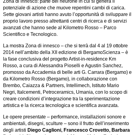
Zona di innesco: parte del neurone in cui si genera il
potenziale di azione che muove repentini cambi di carica.
Sette giovani artisti hanno avuto l’opportunità di sviluppare il
proprio lavoro presso altrettanti centri di ricerca e di servizi
avanzati che hanno sede al Kilometro Rosso – Parco
Scientifico e Tecnologico.
La mostra Zona di innesco – che si terrà dal 4 al 19 ottobre
2014 nell’ambito della XII edizione di BergamoScienza – è
la fase conclusiva del progetto Artist-in-residence Km
Rosso, a cura di Alessandra Pioselli e Agustin Sanchez,
promosso da Accademia di belle arti G. Carrara (Bergamo) e
da Kilometro Rosso (Bergamo), in collaborazione con
Brembo, Caiazza & Partners, Intellimech, Istituto Mario
Negri, Italcementi, Petroceramics, Umania, con lo scopo di
creare condizioni d’integrazione tra la sperimentazione
artistica e la ricerca tecnologica e scientifica avanzata.
Le opere presentate – performance, installazioni sonore e
ambientali, disegni, sculture – sono il frutto dell’inserimento
degli artisti
Diego Caglioni, Francesco Crovetto, Barbara