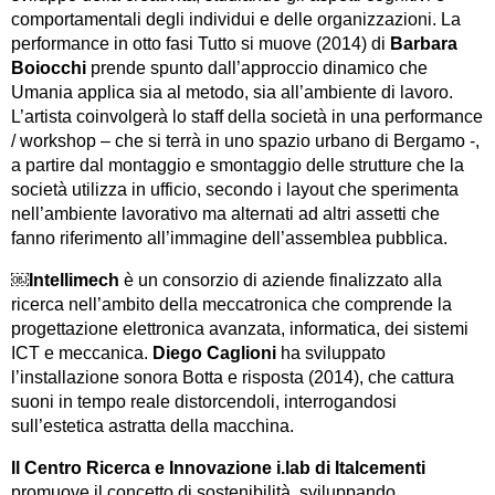
comportamentali degli individui e delle organizzazioni. La
performance in otto fasi Tutto si muove (2014) di
Barbara
Boiocchi
prende spunto dall’approccio dinamico che
Umania applica sia al metodo, sia all’ambiente di lavoro.
L’artista coinvolgerà lo staff della società in una performance
/ workshop – che si terrà in uno spazio urbano di Bergamo -,
a partire dal montaggio e smontaggio delle strutture che la
società utilizza in ufficio, secondo i layout che sperimenta
nell’ambiente lavorativo ma alternati ad altri assetti che
fanno riferimento all’immagine dell’assemblea pubblica.
￼
Intellimech
è un consorzio di aziende finalizzato alla
ricerca nell’ambito della meccatronica che comprende la
progettazione elettronica avanzata, informatica, dei sistemi
ICT e meccanica.
Diego Caglioni
ha sviluppato
l’installazione sonora Botta e risposta (2014), che cattura
suoni in tempo reale distorcendoli, interrogandosi
sull’estetica astratta della macchina.
Il Centro Ricerca e Innovazione i.lab di Italcementi
promuove il concetto di sostenibilità, sviluppando