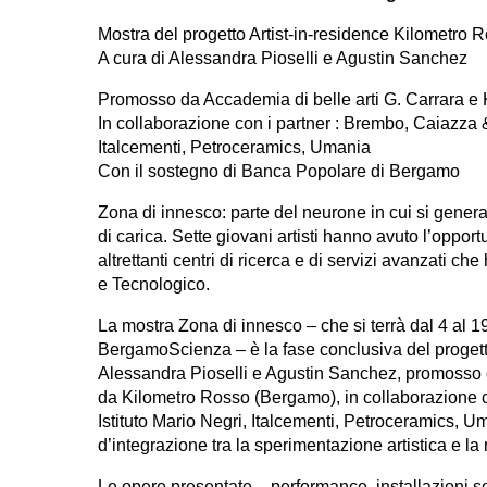
Mostra del progetto Artist-in-residence Kilometro 
A cura di Alessandra Pioselli e Agustin Sanchez
Promosso da Accademia di belle arti G. Carrara e
In collaborazione con i partner : Brembo, Caiazza & 
Italcementi, Petroceramics, Umania
Con il sostegno di Banca Popolare di Bergamo
Zona di innesco: parte del neurone in cui si gener
di carica. Sette giovani artisti hanno avuto l’opport
altrettanti centri di ricerca e di servizi avanzati 
e Tecnologico.
La mostra Zona di innesco – che si terrà dal 4 al 19
BergamoScienza – è la fase conclusiva del progett
Alessandra Pioselli e Agustin Sanchez, promosso 
da Kilometro Rosso (Bergamo), in collaborazione 
Istituto Mario Negri, Italcementi, Petroceramics, U
d’integrazione tra la sperimentazione artistica e la
Le opere presentate – performance, installazioni son