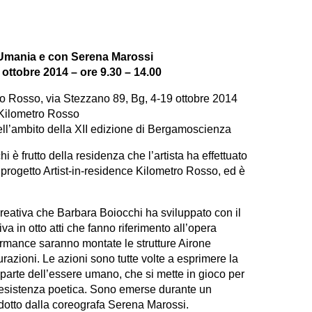
n Umania e con Serena Marossi
ottobre 2014 – ore 9.30 – 14.00
ro Rosso, via Stezzano 89, Bg, 4-19 ottobre 2014
 Kilometro Rosso
ll’ambito della XII edizione di Bergamoscienza
i è frutto della residenza che l’artista ha effettuato
progetto Artist-in-residence Kilometro Rosso, ed è
creativa che Barbara Boiocchi ha sviluppato con il
a in otto atti che fanno riferimento all’opera
ormance saranno montate le strutture Airone
urazioni. Le azioni sono tutte volte a esprimere la
arte dell’essere umano, che si mette in gioco per
di resistenza poetica. Sono emerse durante un
otto dalla coreografa Serena Marossi.